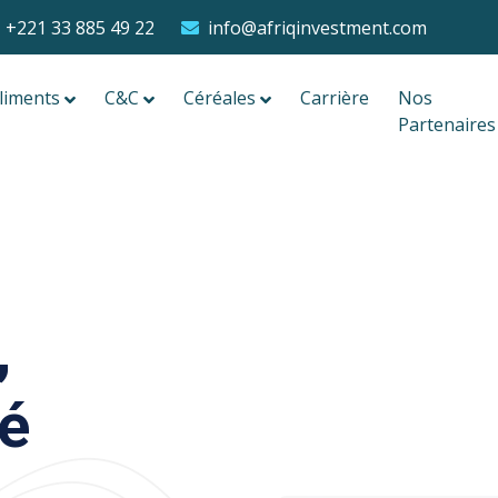
+221 33 885 49 22
info@afriqinvestment.com
liments
C&C
Céréales
Carrière
Nos
Partenaires
,
lé