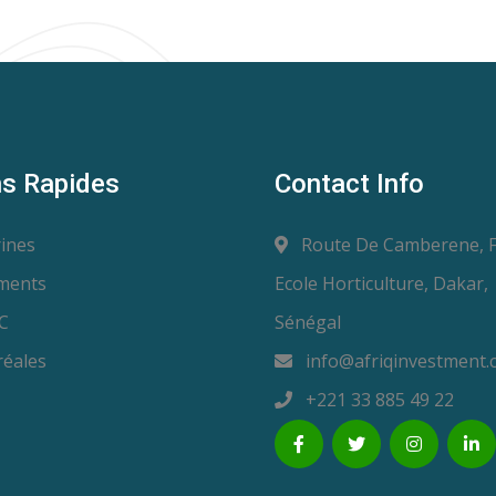
ns Rapides
Contact Info
ines
Route De Camberene, 
ments
Ecole Horticulture, Dakar,
C
Sénégal
éales
info@afriqinvestment.
+221 33 885 49 22