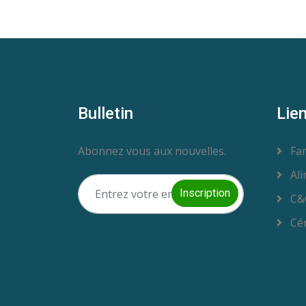
Bulletin
Lie
Abonnez vous aux nouvelles.
Far
Ali
Inscription
C&
Cér