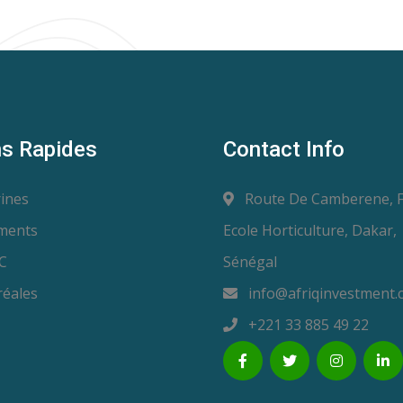
ns Rapides
Contact Info
ines
Route De Camberene, 
ments
Ecole Horticulture, Dakar,
C
Sénégal
éales
info@afriqinvestment.
+221 33 885 49 22