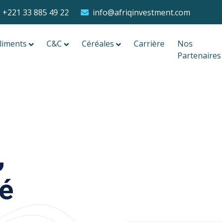
+221 33 885 49 22
info@afriqinvestment.com
liments
C&C
Céréales
Carrière
Nos
Partenaires
,
lé