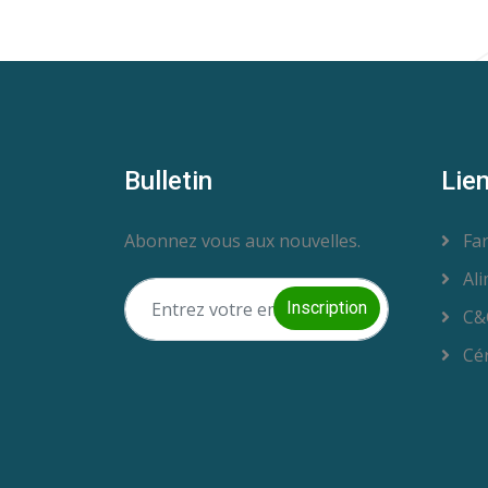
Bulletin
Lie
Abonnez vous aux nouvelles.
Far
Ali
Inscription
C&
Cér